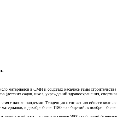
ль
сло материалов в СМИ и соцсетях касалось темы строительства 
в (детских садов, школ, учреждений здравоохранения, спортивн
 время с начала пандемии. Тенденция к снижению общего количе
 материалов, в декабре более 11800 сообщений, в ноябре – более 
чти двукратный рост – в феврале свыше 5900 сообщений (в янва