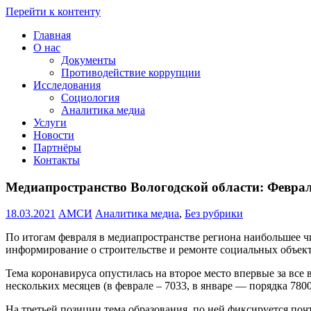
Перейти к контенту
Главная
Проведение
О нас
социологических
Документы
и
Противодействие коррупции
мониторинговых
Исследования
исследований
Социология
::
Аналитика медиа
+7(8172)
Услуги
23-
Новости
02-
Партнёры
12
Контакты
::
amsi.2015@mail.ru
Медиапространство Вологодской области: Февра
::
18.03.2021
АМСИ
Аналитика медиа
,
Без рубрики
По итогам февраля в медиапространстве региона наибольшее чи
информирование о строительстве и ремонте социальных объекто
Тема коронавируса опустилась на второе место впервые за все
нескольких месяцев (в феврале – 7033, в январе — порядка 7800
На третьей позиции тема образования, по ней фиксируется по