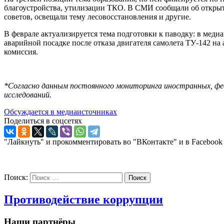
благоустройства, утилизации ТКО. В СМИ сообщали об открыт
советов, освещали тему лесовосстановления и другие.
В феврале актуализируется тема подготовки к паводку: в мед
аварийной посадке после отказа двигателя самолета ТУ-142 на
комиссия.
*Согласно данным постоянного мониторинга иностранных, фед
исследований.
Обсуждается в медиаисточниках
Поделиться в соцсетях
"Лайкнуть" и прокомментировать во "ВКонтакте" и в Facebook
Поиск:
Поиск
Противодействие коррупции
Наши партнёры