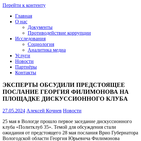
Перейти к контенту
Главная
Проведение
О нас
социологических
Документы
и
Противодействие коррупции
мониторинговых
Исследования
исследований
Социология
::
Аналитика медиа
+7(8172)
Услуги
23-
Новости
02-
Партнёры
12
Контакты
::
amsi.2015@mail.ru
ЭКСПЕРТЫ ОБСУДИЛИ ПРЕДСТОЯЩЕЕ
::
ПОСЛАНИЕ ГЕОРГИЯ ФИЛИМОНОВА НА
ПЛОЩАДКЕ ДИСКУССИОННОГО КЛУБА
27.05.2024
Алексей Кочнев
Новости
25 мая в Вологде прошло первое заседание дискуссионного
клуба «Политклуб 35». Темой для обсуждения стали
ожидания от предстоящего 28 мая послания Врио Губернатора
Вологодской области Георгия Юрьевича Филимонова