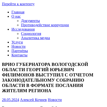
Перейти к контенту
Главная
Проведение
О нас
социологических
Документы
и
Противодействие коррупции
мониторинговых
Исследования
исследований
Социология
::
Аналитика медиа
+7(8172)
Услуги
23-
Новости
02-
Партнёры
12
Контакты
::
amsi.2015@mail.ru
ВРИО ГУБЕРНАТОРА ВОЛОГОДСКОЙ
::
ОБЛАСТИ ГЕОРГИЙ ЮРЬЕВИЧ
ФИЛИМОНОВ ВЫСТУПИЛ С ОТЧЕТОМ
ЗАКОНОДАТЕЛЬНОМУ СОБРАНИЮ
ОБЛАСТИ В ФОРМАТЕ ПОСЛАНИЯ
ЖИТЕЛЯМ РЕГИОНА
28.05.2024
Алексей Кочнев
Новости