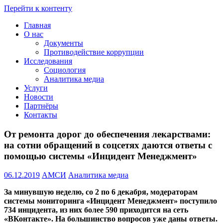
Перейти к контенту
Главная
Проведение
О нас
социологических
Документы
и
Противодействие коррупции
мониторинговых
Исследования
исследований
Социология
::
Аналитика медиа
+7(8172)
Услуги
23-
Новости
02-
Партнёры
12
Контакты
::
amsi.2015@mail.ru
От ремонта дорог до обеспечения лекарствами:
::
на сотни обращений в соцсетях даются ответы с
помощью системы «Инцидент Менеджмент»
06.12.2019
АМСИ
Аналитика медиа
За минувшую неделю, со 2 по 6 декабря, модераторам
системы мониторинга «Инцидент Менеджмент» поступило
734 инцидента, из них более 590 приходится на сеть
«ВКонтакте». На большинство вопросов уже даны ответы.