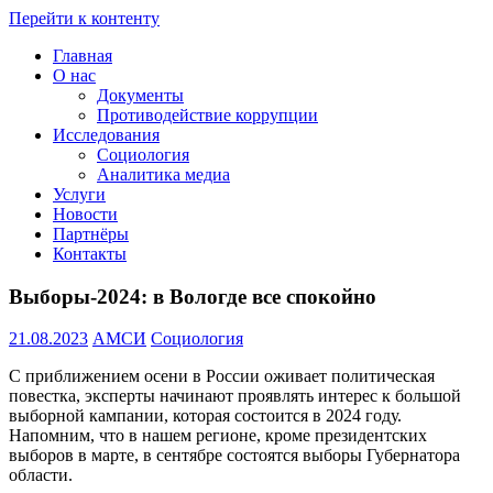
Перейти к контенту
Главная
Проведение
О нас
социологических
Документы
и
Противодействие коррупции
мониторинговых
Исследования
исследований
Социология
::
Аналитика медиа
+7(8172)
Услуги
23-
Новости
02-
Партнёры
12
Контакты
::
amsi.2015@mail.ru
Выборы-2024: в Вологде все спокойно
::
21.08.2023
АМСИ
Социология
С приближением осени в России оживает политическая
повестка, эксперты начинают проявлять интерес к большой
выборной кампании, которая состоится в 2024 году.
Напомним, что в нашем регионе, кроме президентских
выборов в марте, в сентябре состоятся выборы Губернатора
области.