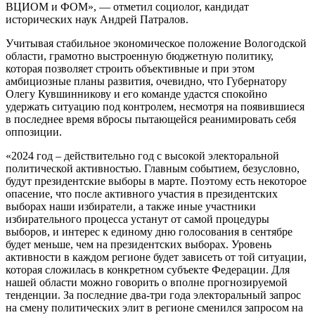
ВЦИОМ и ФОМ», — отметил социолог, кандидат
исторических наук Андрей Патралов.
Учитывая стабильное экономическое положение Вологодской
области, грамотно выстроенную бюджетную политику,
которая позволяет строить объективные и при этом
амбициозные планы развития, очевидно, что Губернатору
Олегу Кувшинникову и его команде удастся спокойно
удержать ситуацию под контролем, несмотря на появившиеся
в последнее время вбросы пытающейся реанимировать себя
оппозиции.
«2024 год – действительно год с высокой электоральной
политической активностью. Главным событием, безусловно,
будут президентские выборы в марте. Поэтому есть некоторое
опасение, что после активного участия в президентских
выборах наши избиратели, а также иные участники
избирательного процесса устанут от самой процедуры
выборов, и интерес к единому дню голосования в сентябре
будет меньше, чем на президентских выборах. Уровень
активности в каждом регионе будет зависеть от той ситуации,
которая сложилась в конкретном субъекте Федерации. Для
нашей области можно говорить о вполне прогнозируемой
тенденции. За последние два-три года электоральный запрос
на смену политических элит в регионе сменился запросом на