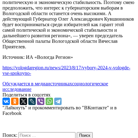
политическую и экономическую стабильность. Поэтому смею
предположить, что интерес к губернаторским выборам в
Вологодской области останется очень высокими. А
действующий Губернатор Олег Александрович Кувшинников
будет восприниматься среди избирателей как гарант этой
самой политической и экономической стабильности и
дальнейшего развития региона», — уверен председатель
Общественной палаты Вологодской области Вячеслав
Приятелев.
Источник: ИА «Вологда Регион»
https://vologdaregion.ru/news/2023/8/17/vybory-2024-v-vologde-
vse-spokoyno-
Обсуждается в медиаисточниках
социологическое
исследование
Поделиться в соцсетях
"Лайкнуть" и прокомментировать во "ВКонтакте" и в
Facebook
Поиск:
Поиск