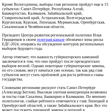
Кроме Вологодчины, выборы глав регионов пройдут еще в 15
субъектах: Санкт-Петербург, Республика Алтай,
Башкортостан, Калмыкия, Забайкальский край,
Ставропольский край, Астраханская, Волгоградская,
Курганская, Курская, Липецкая, Мурманская, Оренбургская,
Сахалинская и Челябинская области.
Президент Центра развития региональной политики Илья
Геращенков в своем
телеграм-канале
обозначил зоны риска
ЕДГ-2024, опираясь на обсуждение контуров региональных
выборов будущего года.
Автор отмечает, что важность губернаторских кампаний
заключается в том, что они пройдут после президентских
выборов весной. Однако некоторые губернаторские замены,
по его словам, могут начаться уже осенью, так как ряд глав
субъектов могут стать проблемой для роста рейтинга главы
государства.
Сложными регионами рискуют стать Санкт-Петербург
(Александр Беглов). Высокая элитная конкуренция возможна
за посты глав Сахалина, Башкирии и Калмыкии. По мнению
политологов, слабые рейтинги отмечаются у глав Липецкой и
Оренбургской областей, а также Забайкальского края. Все это
может послужить причиной замены и ротаций в