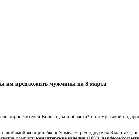
вы им предложить мужчины на 8 марта
ело опрос жителей Вологодской области* на тему: какой подар
ите любимой женщине/жене/маме/сестре/подруге на 8 марта?», п
ответов следуют:
кондитерские изделия
(18%),
парфюм/космет