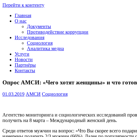
Перейти к контенту
Главная
Проведение
О нас
социологических
Документы
и
Противодействие коррупции
мониторинговых
Исследования
исследований
Социология
::
Аналитика медиа
+7(8172)
Услуги
23-
Новости
02-
Партнёры
12
Контакты
::
amsi.2015@mail.ru
Опрос АМСИ: «Чего хотят женщины» и что гото
::
01.03.2019
АМСИ
Социология
Агентство мониторинга и социологических исследований пров
получить на 8 марта – Международный женский день.
Среди ответов мужчин на вопрос: «Что Вы скорее всего подар
намерены подарить 2/3 мужчин (66%). Далее по популярности 