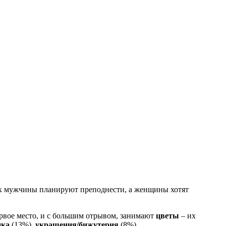
ок мужчины планируют преподнести, а женщины хотят
ервое место, и с большим отрывом, занимают
цветы
– их
ика
(13%),
украшения/бижутерия
(8%).