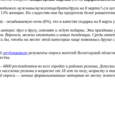
 любимого мужчины/мужа/отца/брата/друга на 8 марта?»)
в це
 13% женщин. Но сладостям они бы предпочли более романтич
 – незабываемую ночь (6%), что в качестве подарка на 8 марта 
нтерес друг к другу, готовят и ждут подарки. Эти праздники 
ков. Впрочем, можно отметить и новые тенденции. Среди ответ
ось бы, чтобы на месте этой категории чаще появлялись другие 
ий
опубликовало
результаты опроса жителей Вологодской области
ества.
и — 6800 респондентов во всех городах и районах региона. Допус
население региона в возрасте от 18 лет по полу, возрасту и ти
д опроса — личные формализованные интервью по месту жител