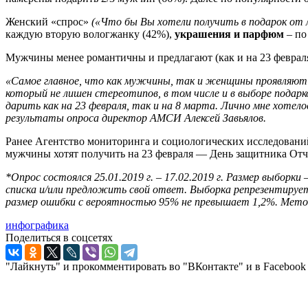
Женский «спрос»
(«Что бы Вы хотели получить в подарок от
каждую вторую вологжанку (42%),
украшения и парфюм
– по
Мужчины менее романтичны и предлагают (как и на 23 февраля)
«Самое главное, что как мужчины, так и женщины проявляют и
который не лишен стереотипов, в том числе и в выборе подар
дарить как на 23 февраля, так и на 8 марта. Лично мне хотел
результаты опроса директор АМСИ Алексей Завьялов.
Ранее Агентство мониторинга и социологических исследован
мужчины хотят получить на 23 февраля — День защитника Отч
*Опрос состоялся 25.01.2019 г. – 17.02.2019 г. Размер выборк
списка и/или предложить свой ответ. Выборка репрезентирует 
размер ошибки с вероятностью 95% не превышает 1,2%. Мето
инфографика
Поделиться в соцсетях
"Лайкнуть" и прокомментировать во "ВКонтакте" и в Facebook