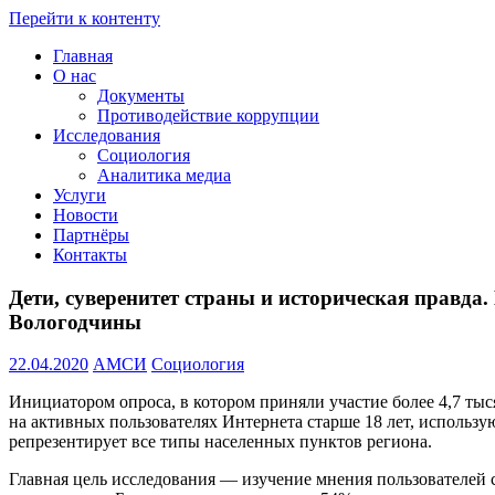
Перейти к контенту
Главная
Проведение
О нас
социологических
Документы
и
Противодействие коррупции
мониторинговых
Исследования
исследований
Социология
::
Аналитика медиа
+7(8172)
Услуги
23-
Новости
02-
Партнёры
12
Контакты
::
amsi.2015@mail.ru
Дети, суверенитет страны и историческая правда
::
Вологодчины
22.04.2020
АМСИ
Социология
Инициатором опроса, в котором приняли участие более 4,7 т
на активных пользователях Интернета старше 18 лет, использу
репрезентирует все типы населенных пунктов региона.
Главная цель исследования — изучение мнения пользователей