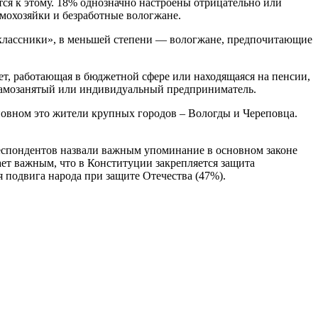
ся к этому. 18% однозначно настроены отрицательно или
омохозяйки и безработные вологжане.
ноклассники», в меньшей степени — вологжане, предпочитающие
т, работающая в бюджетной сфере или находящаяся на пенсии,
самозанятый или индивидуальный предприниматель.
новном это жители крупных городов – Вологды и Череповца.
спондентов назвали важным упоминание в основном законе
ает важным, что в Конституции закрепляется защита
 подвига народа при защите Отечества (47%).