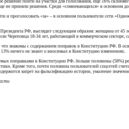
 решение пойти на участки для голосования, еще 16% склоняют
% еще не приняли решения. Среди «сомневающихся» в основном д
рийти и проголосовать «за» – в основном пользователи сети «Од
Президента РФ, выглядит следующим образом: женщина от 45 ле
и Череповца 18-34 лет, работающий в коммерческом секторе, 
, что знакомы с содержанием поправок в Конституцию РФ. В ос
 13% ничего не знают о вносимых в Конституцию изменениях.
емых поправками в Конституцию РФ, больше половины (58%) ре
тики. Кроме того, почти половина пользователей соцсетей счит
одержится запрет на фальсификацию истории, умаление значения
ласти