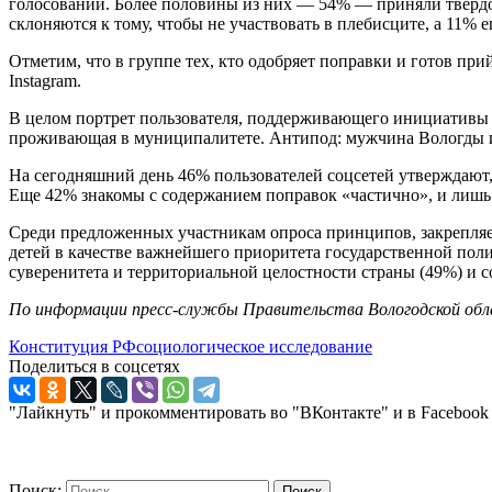
голосовании. Более половины из них — 54% — приняли твердое
склоняются к тому, чтобы не участвовать в плебисците, а 11
Отметим, что в группе тех, кто одобряет поправки и готов п
Instagram.
В целом портрет пользователя, поддерживающего инициативы 
проживающая в муниципалитете. Антипод: мужчина Вологды ил
На сегодняшний день 46% пользователей соцсетей утверждают
Еще 42% знакомы с содержанием поправок «частично», и лишь
Среди предложенных участникам опроса принципов, закрепля
детей в качестве важнейшего приоритета государственной поли
суверенитета и территориальной целостности страны (49%) и с
По информации пресс-службы Правительства Вологодской об
Конституция РФ
социологическое исследование
Поделиться в соцсетях
"Лайкнуть" и прокомментировать во "ВКонтакте" и в Facebook
Поиск:
Поиск